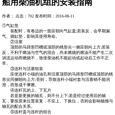
船用柴油机组的安装指南
作者： 点击：702 发布时间：2016-08-11
①气缸垫
装配时，有卷边的一面应朝向气缸盖;若装反，会早期漏
气、烧缸垫，影响其使用寿命。
②活塞
顶部的马蹄形凹槽或顶部的桃形尖一侧应朝向上方;若装
反，不利于燃油与空气的混合，尚未燃烧的燃油不能产生二次
涡流运动而燃烧不，致使柴油机不能起动或起动后工作不正
常。
③连杆与活塞组装
应使连杆小端的油孔和活塞顶部的马蹄形凹槽或顶部的桃
形尖同侧朝向上方;否则，导致连杆小端衬套与活塞销不能润
滑，而形成干摩擦。
④连杆瓦的上、下瓦片
若是新更换的轴瓦，则不分上下;若是经过使用后的轴
瓦，要按原来位置装复，不应上、下换位，否则会影响轴颈与
轴瓦的配合关系。
⑤连杆盖与连杆的组合