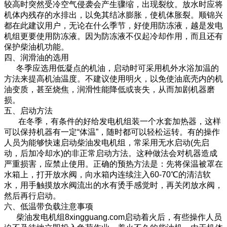
较高时突然受冷空气侵袭会产生骤缩，出现裂纹。放水时应将
机体内残存的水排出，以免其结冰膨胀，使机体胀裂。顺锦兴
都在此建议用户，无论在什么季节，好使用防冻液，越是发电
机组更要使用防冻液。因为防冻液不仅起冷却作用，而且还有
保护柴油机功能。
四、润滑油的选用
冬季应选用低凝点的机油，启动时可采用机外水浴加温的
方法来提高机油温度。不建议使用明火，以免使油底壳内的机
油变质，甚至烧焦，润滑性能降低或丧失，从而加剧机器磨
损。
五、启动方法
在冬季，有条件的好给发电机组装一个水套加热器，这样
可以保持机器有一定“体温”，随时都可以轻松运转。有的操作
人员为能够快速启动柴油发电机组，常采用无水启动(先启
动，后加冷却水)的非正常启动方法。这种做法会对机器造成
严重损害，应禁止使用。正确的预热方法是：先将保温被罩在
水箱上，打开放水阀，向水箱内连续注入60-70℃的清洁软
水，用手触摸放水阀流出的水有烫手感觉时，再关闭放水阀，
然后再行启动。
六、低温带负载注意事项
柴油发电机组8xingguang.com启动着火后，有些操作人员