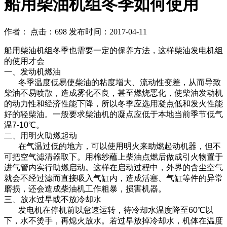
船用柴油机组冬季如何使用
作者： 点击：698 发布时间：2017-04-11
船用柴油机组冬季也需要一定的保养方法，这样柴油发电机组
的使用才会
一、发动机燃油
冬季温度低易使柴油的粘度增大、流动性变差，从而导致
柴油不易喷散，造成雾化不良，甚至燃烧恶化，使柴油发动机
的动力性和经济性能下降，所以冬季应选用凝点低和发火性能
好的轻柴油。一般要求柴油机的凝点应低于本地当前季节低气
温7-10℃。
二、用明火助燃起动
在气温过低的地方，可以使用明火来助燃起动机器，但不
可把空气滤清器取下。用棉纱蘸上柴油点燃后做成引火物置于
进气管内实行助燃启动。这样在启动过程中，外界的含尘空气
就会不经过滤而直接吸入气缸内，造成活塞、气缸等件的异常
磨损，还会造成柴油机工作粗暴，损害机器。
三、放水过早或不放冷却水
发电机在停机前以怠速运转，待冷却水温度降至60℃以
下，水不烫手，再熄火放水。若过早放掉冷却水，机体在温度