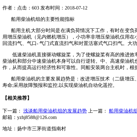
作者：
点击：603
发布时间：2018-07-12
船用柴油机组的主要性能指标
船用主机大部分时间是在满负荷情况下工作，有时在变负
用增压柴油机（见内燃机增压），小功率非增压柴油机仅用在
回流扫气、气口
-
气门式直流扫气和对置活塞式气口扫气。大
低速柴油机直接驱动螺旋桨，为了使螺旋桨有高的推进效率
柴油机和部分中速柴油机本身可以自行逆转。中、高速柴油机
作，从而提高运行经济性和可靠性。同船安装两台主机时，根
船用柴油机的主要发展趋势是：改进增压技术（二级增压
寿命
;
采用故障预报和监控
,
以实现柴油机自动化遥控。
【相关推荐】
下一篇：
浅谈船用柴油机组的发展趋势
上一篇：
船用柴油机
邮箱：yzhj8588@126.com
地址：扬中市三茅街道指南村