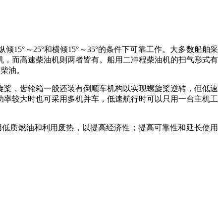
纵倾
15
°～
25
°和横倾
15
°～
35
°的条件下可靠工作。大多数船舶采
机，而高速柴油机则两者皆有。船用二冲程柴油机的扫气形式有
轻柴油。
桨，齿轮箱一般还装有倒顺车机构以实现螺旋桨逆转，但低速
功率较大时也可采用多机并车，低速航行时可以只用一台主机工
用低质燃油和利用废热，以提高经济性；提高可靠性和延长使用