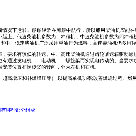
荷情况下运转。船舶经常在颠簸中航行，所以船用柴油机应能在
小艇上。低速柴油机多数为二冲程机，中速柴油机多数为四冲程
功率中、低速柴油机广泛采用重油作为燃料，高速柴油机仍多用
，要求有较低的转速。中、高速柴油机通过齿轮减速箱驱动螺旋
也有通过发电机
——电动机——螺旋桨而实现电传动的。当要求
据安装位置和螺旋桨的转向，分为左机和右机。
、超高增压和补燃增压等）
,
以提高单机功率
;
改善燃烧过程、燃
组有哪些部分组成