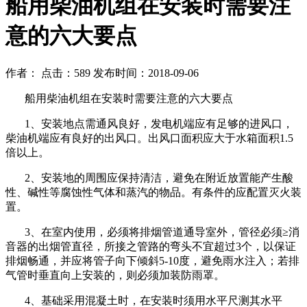
船用柴油机组在安装时需要注
意的六大要点
作者： 点击：589 发布时间：2018-09-06
船用柴油机组在安装时需要注意的六大要点
1
、安装地点需通风良好，发电机端应有足够的进风口，
柴油机端应有良好的出风口。出风口面积应大于水箱面积
1.5
倍以上。
2
、安装地的周围应保持清洁，避免在附近放置能产生酸
性、碱性等腐蚀性气体和蒸汽的物品。有条件的应配置灭火装
置。
3
、在室内使用，必须将排烟管道通导室外，管径必须≥消
音器的出烟管直径，所接之管路的弯头不宜超过
3
个，以保证
排烟畅通，并应将管子向下倾斜
5-10
度，避免雨水注入；若排
气管时垂直向上安装的，则必须加装防雨罩。
4
、基础采用混凝土时，在安装时须用水平尺测其水平