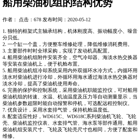
船用柴油机组的结构优势
作者： 点击：678 发布时间：2020-05-12
1. 独特的框架式主轴承结构，机体刚度高、振动幅度小、噪音
分贝低。
2. 一个缸一个盖，方便整车维修处理，降低维修消耗费用。
3. 主要部件时时全球采购，实现了发动机高配置。
4. 船用柴油机组附件安装齐全，空气冷却器、海淡水热交换器
等安装在柴油机上，便于机舱布置。
5. 船用柴油机组冷却系统采用内外双循环水冷方式，内循环用
淡水对柴油机进行冷却，外循环用海水通过海淡水热交换器对
淡水冷却，提高了柴油机使用寿命。
6. 完善的保护和控制系统，采用柴油机职能监控仪，可对船用
柴油机组的转速、水温、机油温度及压力等自动测量显示，当
柴油机参数超限时能自动报警和停机，可选配远程控制仪。
7. 优良设计，采用水套排气管，保持机舱温度低。
8. 配套适应性好，WD615C、WD618C系列柴油机飞轮、飞轮
壳、柴油机监控仪表、水套排气管、海水泵等部件通用。船用
柴油机组安装尺寸、飞轮及飞轮壳尺寸也相同，方便了配套和
维修。