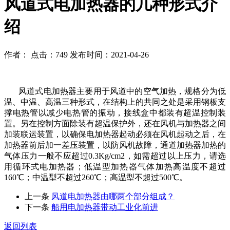
风道式电加热器的几种形式介
绍
作者： 点击：749 发布时间：2021-04-26
风道式电加热器主要用于风道中的空气加热，规格分为低
温、中温、高温三种形式，在结构上的共同之处是采用钢板支
撑电热管以减少电热管的振动，接线盒中都装有超温控制装
置。另在控制方面除装有超温保护外，还在风机与加热器之间
加装联运装置，以确保电加热器起动必须在风机起动之后，在
加热器前后加一差压装置，以防风机故障，通道加热器加热的
气体压力一般不应超过
0.3Kg/cm2
，如需超过以上压力，请选
用循环式电加热器；低温型加热器气体加热高温度不超过
160
℃；中温型不超过
260
℃；高温型不超过
500
℃。
上一条
风道电加热器由哪两个部分组成？
下一条
船用电加热器带动工业化前进
返回列表