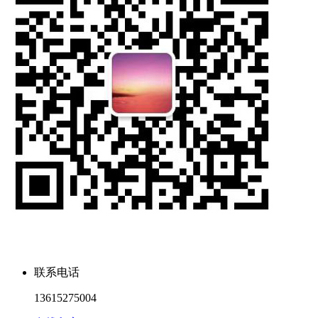
联系电话
13615275004