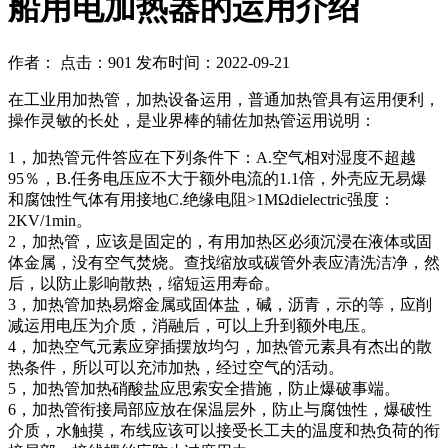
船用电加热器的运用介绍
作者： 点击：901 发布时间：2022-09-21
在工业用加热管，加热设备运用，普通加热管具有运用便利，
操作灵敏的长处，是业界棒的辅佐加热管运用说明：
1，加热管元件答应在下列条件下：A.空气相对湿度不超越
95％，B.任务电压应不大于额外电流的1.1倍，外壳应无易爆
和腐蚀性气体有用接地C.绝缘电阻>1MΩdielectric强度：
2KV/1min。
2，加热管，应该是固定的，有用加热区必须沉浸在液体或固
体金属，没有空气焚烧。查找缩放或碳管外表应清洗洁净，然
后，以防止影响散热，缩短运用寿命。
3，加热管加热易熔金属或固体盐，碱，沥青，示的等，应削
减运用电压为介质，消融后，可以上升到额外电压。
4，加热空气元素应穿插摆放均匀，加热管元素具有杰出的散
热条件，所以可以充沛加热，经过空气的活动。
5，加热管加热硝酸盐应思索安全措施，防止爆破事端。
6，加热管衔接局部应放在保温层外，防止与腐蚀性，爆破性
介质，水触摸，布线应该可以接受长工夫的温度和热负荷的衔