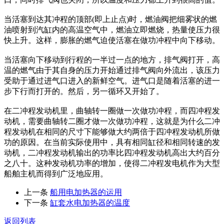
当活塞到达其冲程的顶部(即上止点)时，燃油阀把细雾状的燃
油喷射到汽缸内的高温空气中，燃油立即燃烧，热量使压力很
快上升。这样，膨胀的燃气迫使活塞在做功冲程中向下移动。
当活塞向下移动到行程的一半过一点的地方，排气阀打开，高
温的燃气由于其自身的压力开始通过排气阀向外流出，该压力
受助于通过进气口进入的新鲜空气。进气口是随着活塞的进一
步下行而打开的。然后，另一循环又开始了。
在二冲程发动机里，曲轴转一圈做一次做功冲程，而四冲程发
动机，需要曲轴转二圈才做一次做功冲程，这就是为什么二冲
程发动机在相同的尺寸下能够做大约两倍于四冲程发动机所做
功的原因。在当前实际使用中，具有相同缸径和相同转速的发
动机，二冲程发动机输出的功率比四冲程发动机高出大约百分
之八十。这种发动机功率的增加，使得二冲程发电机作为大型
船舶主机而得到广泛地应用。
上一条
船用电加热器的运用
下一条
缸套水电加热器的温度
返回列表