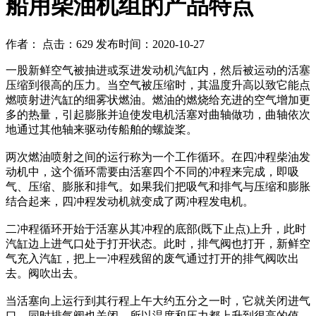
船用柴油机组的产品特点
作者： 点击：629 发布时间：2020-10-27
一股新鲜空气被抽进或泵进发动机汽缸内，然后被运动的活塞
压缩到很高的压力。当空气被压缩时，其温度升高以致它能点
燃喷射进汽缸的细雾状燃油。燃油的燃烧给充进的空气增加更
多的热量，引起膨胀并迫使发电机活塞对曲轴做功，曲轴依次
地通过其他轴来驱动传船舶的螺旋桨。
两次燃油喷射之间的运行称为一个工作循环。在四冲程柴油发
动机中，这个循环需要由活塞四个不同的冲程来完成，即吸
气、压缩、膨胀和排气。如果我们把吸气和排气与压缩和膨胀
结合起来，四冲程发动机就变成了两冲程发电机。
二冲程循环开始于活塞从其冲程的底部(既下止点)上升，此时
汽缸边上进气口处于打开状态。此时，排气阀也打开，新鲜空
气充入汽缸，把上一冲程残留的废气通过打开的排气阀吹出
去。阀吹出去。
当活塞向上运行到其行程上午大约五分之一时，它就关闭进气
口，同时排气阀也关闭，所以温度和压力都上升到很高的值。