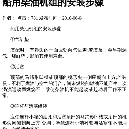
船用柴油机组的安装步骤
作者： 点击：781 发布时间：2018-06-04
船用柴油机组的安装步骤
①气缸垫
装配时，有卷边的一面应朝向气缸盖
;
若装反，会早期漏
气、烧缸垫，影响其使用寿命。
②活塞
顶部的马蹄形凹槽或顶部的桃形尖一侧应朝向上方
;
若装
反，不利于燃油与空气的混合，尚未燃烧的燃油不能产生二次
涡流运动而燃烧不，致使柴油机不能起动或起动后工作不正
常。
③连杆与活塞组装
应使连杆小端的油孔和活塞顶部的马蹄形凹槽或顶部的桃
形尖同侧朝向上方
;
否则，导致连杆小端衬套与活塞销不能润
滑，而形成干摩擦。