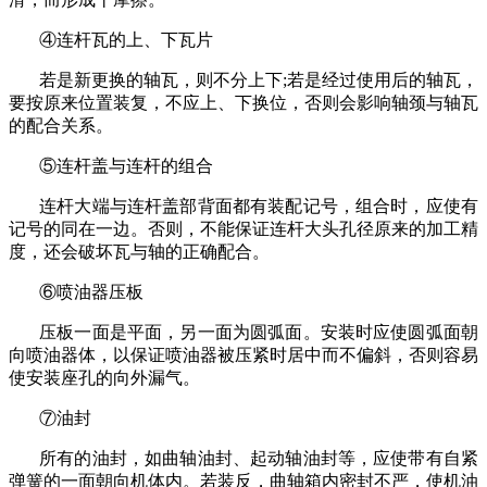
④连杆瓦的上、下瓦片
若是新更换的轴瓦，则不分上下
;
若是经过使用后的轴瓦，
要按原来位置装复，不应上、下换位，否则会影响轴颈与轴瓦
的配合关系。
⑤连杆盖与连杆的组合
连杆大端与连杆盖部背面都有装配记号，组合时，应使有
记号的同在一边。否则，不能保证连杆大头孔径原来的加工精
度，还会破坏瓦与轴的正确配合。
⑥喷油器压板
压板一面是平面，另一面为圆弧面。安装时应使圆弧面朝
向喷油器体，以保证喷油器被压紧时居中而不偏斜，否则容易
使安装座孔的向外漏气。
⑦油封
所有的油封，如曲轴油封、起动轴油封等，应使带有自紧
弹簧的一面朝向机体内。若装反，曲轴箱内密封不严，使机油