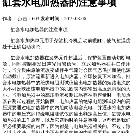
缸套水电加热器的注意事项
作者： 点击：603 发布时间：2019-03-06
缸套水电加热器的注意事项
缸套水加热单元用于柴油机冷机启动前暖缸，使气缸温度
处于正确启动状态。
缸套水电加热器在发热元件超温后，保护装置自动切断电
源，同时控制柜发出声光报警信号。立式加热器在井口使用
时，当介质由原油流改变成伴生气流时会因气态保护而使电源
自动截止，原油流重新进入电加热器，立即恢复正常加温。缸
套水电加热器中的绝缘电阻测试仪输出电加热器的短路电流的
大小可反映出该电加热器中的兆欧表内部输出高压源内阻的大
小。当电加热器中的高压电流被测试品存在电容量时，电加热
器在测试过程的开始阶段，电加热器的绝缘电阻测试仪内的高
压源要通过电加热器中的内阻向该电容充电，并逐步将电加热
器中的电压充到绝缘电阻测试仪的输出额定高压值。缸套水电
加热器的工作原理，以及它选购时的注意事项，这些都是我们
所必须要掌握的内容，因为都是与电加热器相关的。不过，除
了以上这些，我们认为还有更多的知识内容需要我们去了解和