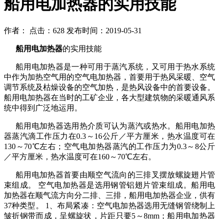
船用电加热器的实用技能
作者： 点击：628 发布时间：2019-05-31
船用电加热器
的实用技能
船用电加热器是一种可用于蒸汽系统，又可用于热水系统
中作为加热空气用的空气电加热器，首要用于热风采暖、空气
调节系统及枯燥设备的空气加热，是热风设备中的首要设备。
船用电加热器在当时的工矿企业，各大型建筑物的采暖通风系
统中得到广泛地运用。
船用电加热器选用热介质可认为蒸汽或热水。船用电加热
器蒸汽滴工作压力在
0.3～16公斤／平方厘米，热水温度可在
130～70℃左右；空气电加热器蒸汽的工作压力为0.3～8公斤
／平方厘米，热水温度可在160～70℃左右。
船用电加热器首要由顺空气流向的三排叉摆放螺旋翅片管
束组成。
空气电加热器是选用钢管铝翅片管束组成。船用电
加热器在顺气流方向分二排、三排，船用电加热器企业，供有
37种类型。 1、布局紧凑：空气电加热器选用无缝钢管绕制上
皱折钢带而成，呈螺旋状，片距只要5～8mm；船用电加热器